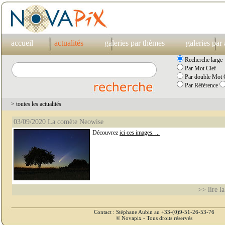
accueil
actualités
galeries par thèmes
galeries par
Recherche large
Par Mot Clef
Par double Mot C
Par Référence
> toutes les actualités
03/09/2020 La comète Neowise
Découvrez
ici ces images. ...
>> lire la
Contact : Stéphane Aubin au +33-(0)9-51-26-53-76
© Novapix - Tous droits réservés