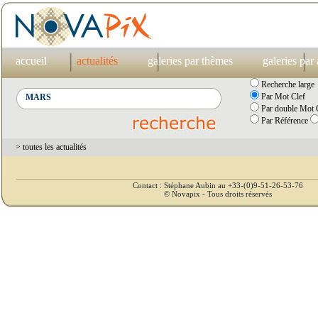
accueil
actualités
galeries par thèmes
galeries par
Recherche large
Par Mot Clef
Par double Mot C
Par Référence
> toutes les actualités
Contact : Stéphane Aubin au +33-(0)9-51-26-53-76
© Novapix - Tous droits réservés