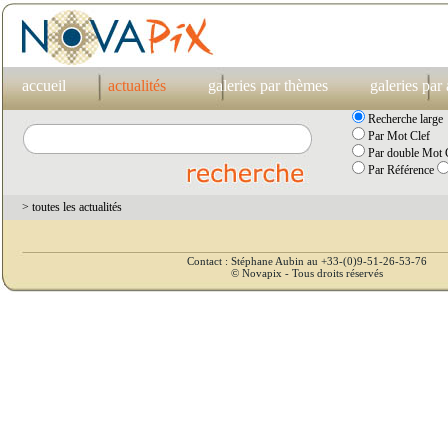
accueil
actualités
galeries par thèmes
galeries par
Recherche large
Par Mot Clef
Par double Mot C
Par Référence
> toutes les actualités
Contact : Stéphane Aubin au +33-(0)9-51-26-53-76
© Novapix - Tous droits réservés