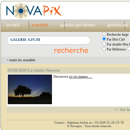
accueil
actualités
galeries par thèmes
galeries par
Recherche large
Par Mot Clef
Par double Mot C
Par Référence
> toutes les actualités
03/09/2020 La comète Neowise
Découvrez
ici ces images. ...
>> lire la
Contact : Stéphane Aubin au +33-(0)9-51-26-53-76
© Novapix - Tous droits réservés