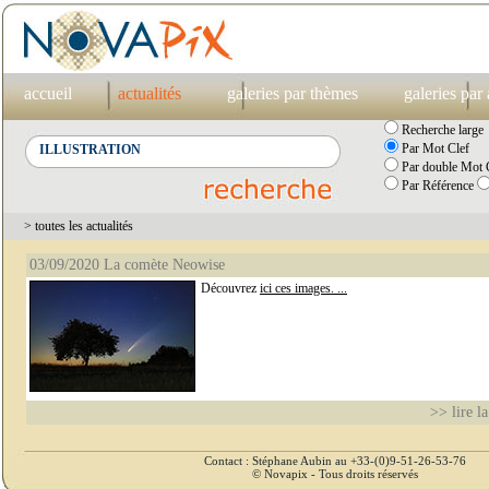
accueil
actualités
galeries par thèmes
galeries par
Recherche large
Par Mot Clef
Par double Mot C
Par Référence
> toutes les actualités
03/09/2020 La comète Neowise
Découvrez
ici ces images. ...
>> lire la
Contact : Stéphane Aubin au +33-(0)9-51-26-53-76
© Novapix - Tous droits réservés