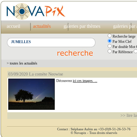
accueil
actualités
galeries par thèmes
galeries par
Recherche large
Par Mot Clef
Par double Mot C
Par Référence
> toutes les actualités
03/09/2020 La comète Neowise
Découvrez
ici ces images. ...
>> lire la
Contact : Stéphane Aubin au +33-(0)9-51-26-53-76
© Novapix - Tous droits réservés