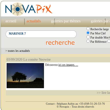
accueil
actualités
galeries par thèmes
galeries par
Recherche large
Par Mot Clef
Par double Mot C
Par Référence
> toutes les actualités
03/09/2020 La comète Neowise
Découvrez
ici ces images. ...
>> lire la
Contact : Stéphane Aubin au +33-(0)9-51-26-53-76
© Novapix - Tous droits réservés