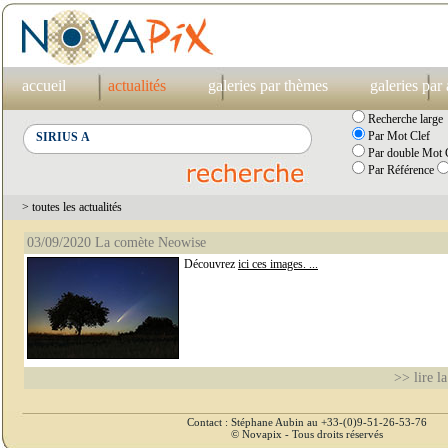
accueil
actualités
galeries par thèmes
galeries par
Recherche large
Par Mot Clef
Par double Mot C
Par Référence
> toutes les actualités
03/09/2020 La comète Neowise
Découvrez
ici ces images. ...
>> lire la
Contact : Stéphane Aubin au +33-(0)9-51-26-53-76
© Novapix - Tous droits réservés