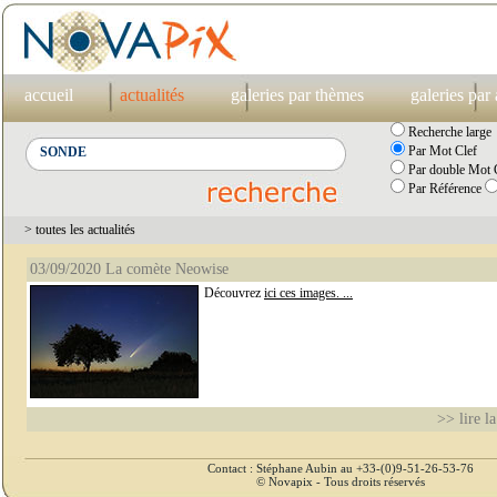
accueil
actualités
galeries par thèmes
galeries par
Recherche large
Par Mot Clef
Par double Mot C
Par Référence
> toutes les actualités
03/09/2020 La comète Neowise
Découvrez
ici ces images. ...
>> lire la
Contact : Stéphane Aubin au +33-(0)9-51-26-53-76
© Novapix - Tous droits réservés