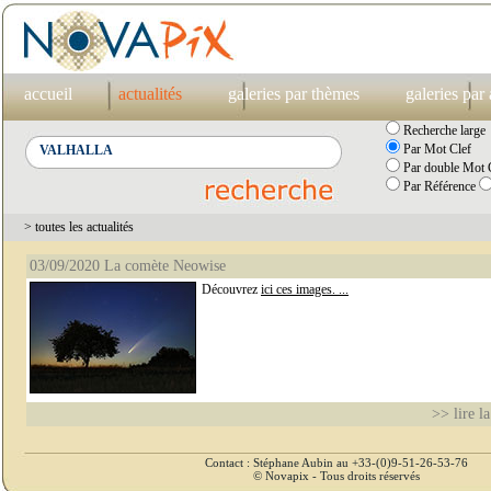
accueil
actualités
galeries par thèmes
galeries par
Recherche large
Par Mot Clef
Par double Mot C
Par Référence
> toutes les actualités
03/09/2020 La comète Neowise
Découvrez
ici ces images. ...
>> lire la
Contact : Stéphane Aubin au +33-(0)9-51-26-53-76
© Novapix - Tous droits réservés