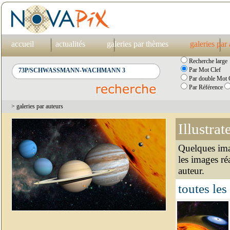
accueil
actualités
galeries par thèmes
galeries par
Recherche large
Par Mot Clef
Par double Mot C
Par Référence
> galeries par auteurs
Illustrat
Quelques imag
les images ré
auteur.
toutes les