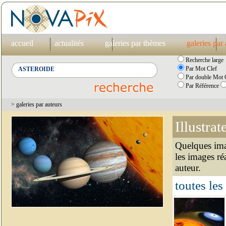
accueil
actualités
galeries par thèmes
galeries par
Recherche large
Par Mot Clef
Par double Mot C
Par Référence
> galeries par auteurs
Illustrat
Quelques imag
les images ré
auteur.
toutes les