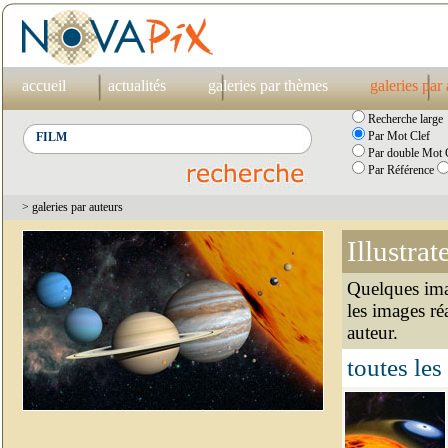
accueil
actualités
galeries par thèmes
galeries par
Recherche large
Par Mot Clef
Par double Mot C
Par Référence
> galeries par auteurs
Illustrat
Quelques imag
les images ré
auteur.
toutes les