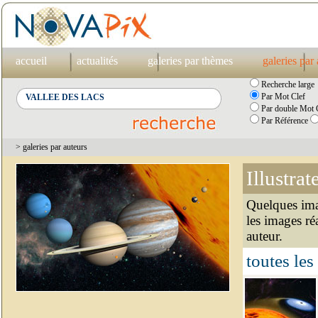
accueil
actualités
galeries par thèmes
galeries par
Recherche large
Par Mot Clef
Par double Mot C
Par Référence
> galeries par auteurs
Illustrat
Quelques imag
les images ré
auteur.
toutes les