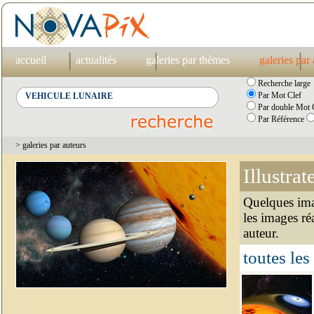
accueil
actualités
galeries par thèmes
galeries par
Recherche large
Par Mot Clef
Par double Mot C
Par Référence
> galeries par auteurs
Illustrat
Quelques imag
les images ré
auteur.
toutes les