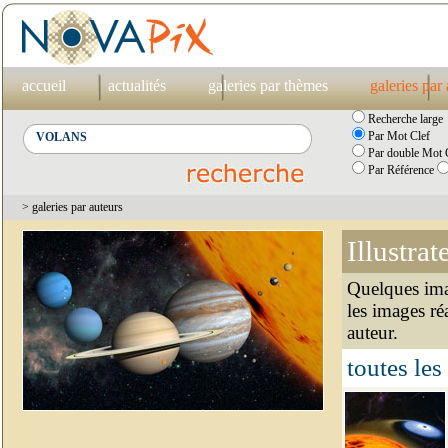
accueil
actualités
galeries par thèmes
galeries par
Recherche large
Par Mot Clef
Par double Mot C
Par Référence
> galeries par auteurs
Illustrat
Quelques imag
les images ré
auteur.
toutes les