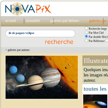
accueil
actualités
galeries par thèmes
galeries par
Recherche large
Par Mot Clef
Par double Mot C
Par Référence
> galeries par auteurs
Illustrat
Quelques imag
les images ré
auteur.
toutes les