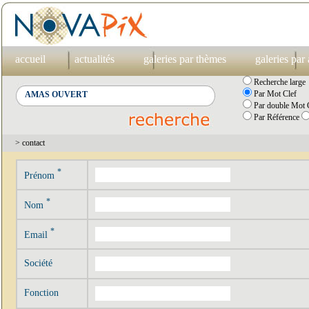
accueil
actualités
galeries par thèmes
galeries par
Recherche large
Par Mot Clef
Par double Mot C
Par Référence
> contact
*
Prénom
*
Nom
*
Email
Société
Fonction