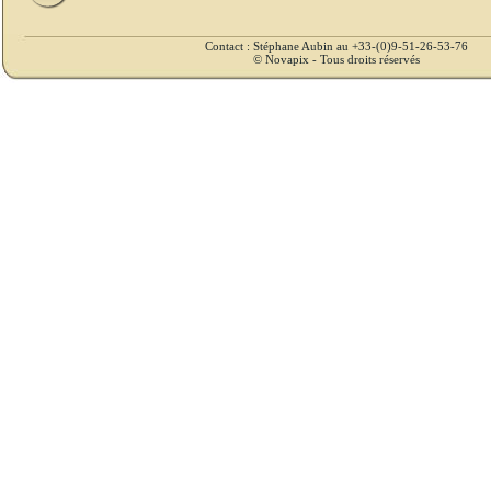
Contact : Stéphane Aubin au +33-(0)9-51-26-53-76
© Novapix - Tous droits réservés