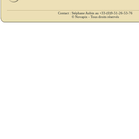
Contact : Stéphane Aubin au +33-(0)9-51-26-53-76
© Novapix - Tous droits réservés