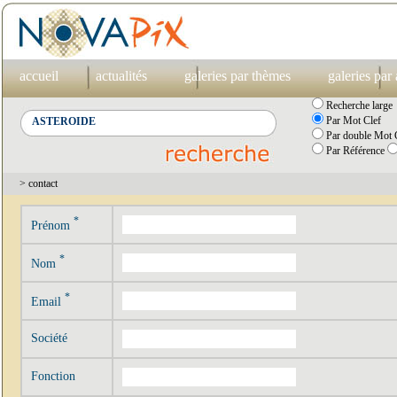
accueil
actualités
galeries par thèmes
galeries par
Recherche large
Par Mot Clef
Par double Mot C
Par Référence
> contact
*
Prénom
*
Nom
*
Email
Société
Fonction