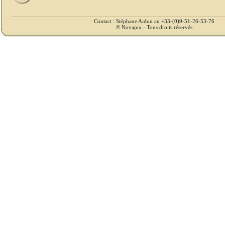
Contact : Stéphane Aubin au +33-(0)9-51-26-53-76
© Novapix - Tous droits réservés