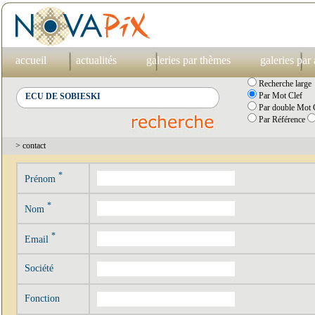
accueil
actualités
galeries par thèmes
galeries par
Recherche large
Par Mot Clef
Par double Mot C
Par Référence
> contact
*
Prénom
*
Nom
*
Email
Société
Fonction