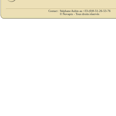
Contact : Stéphane Aubin au +33-(0)9-51-26-53-76
© Novapix - Tous droits réservés