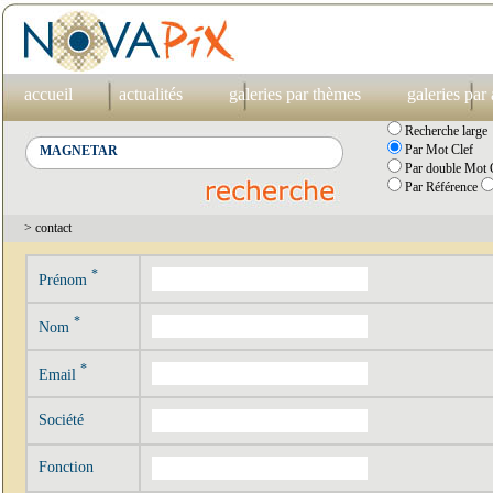
accueil
actualités
galeries par thèmes
galeries par
Recherche large
Par Mot Clef
Par double Mot C
Par Référence
> contact
*
Prénom
*
Nom
*
Email
Société
Fonction