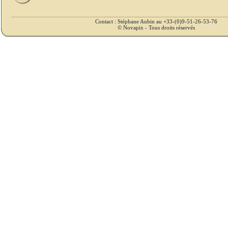
Contact : Stéphane Aubin au +33-(0)9-51-26-53-76
© Novapix - Tous droits réservés