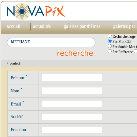
accueil
actualités
galeries par thèmes
galeries par
Recherche large
Par Mot Clef
Par double Mot C
Par Référence
> contact
*
Prénom
*
Nom
*
Email
Société
Fonction