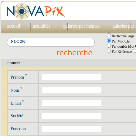
accueil
actualités
galeries par thèmes
galeries par
Recherche large
Par Mot Clef
Par double Mot C
Par Référence
> contact
*
Prénom
*
Nom
*
Email
Société
Fonction