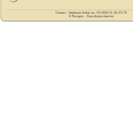
Contact : Stéphane Aubin au +33-(0)9-51-26-53-76
© Novapix - Tous droits réservés