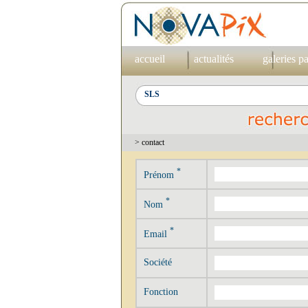
accueil
actualités
galeries p
> contact
*
Prénom
*
Nom
*
Email
Société
Fonction