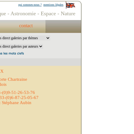
qui sommes-nous ?
mentions légales
ue - Astronomie - Espace - Nature
contact
IX
orte Chartraine
lois
3-(0)9-51-26-53-76
33-(0)6-87-25-05-67
: Stéphane Aubin