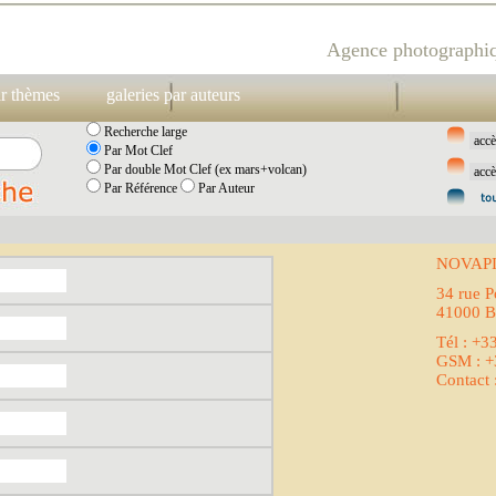
Agence photographiq
ar thèmes
galeries par auteurs
Recherche large
Par Mot Clef
Par double Mot Clef (ex mars+volcan)
Par Référence
Par Auteur
NOVAP
34 rue P
41000 B
Tél : +3
GSM : +
Contact 