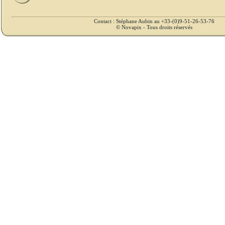
Contact : Stéphane Aubin au +33-(0)9-51-26-53-76
© Novapix - Tous droits réservés