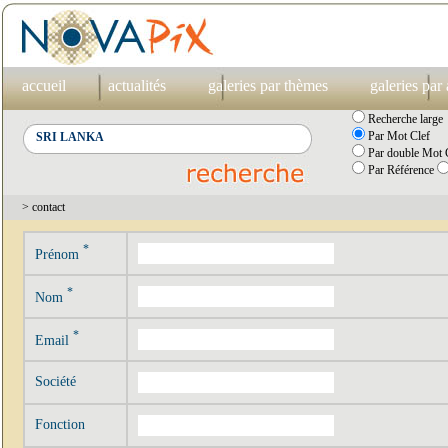
accueil
actualités
galeries par thèmes
galeries par
Recherche large
Par Mot Clef
Par double Mot C
Par Référence
> contact
*
Prénom
*
Nom
*
Email
Société
Fonction