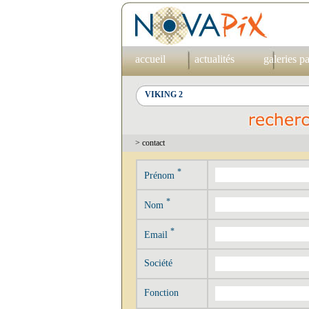
accueil
actualités
galeries p
> contact
*
Prénom
*
Nom
*
Email
Société
Fonction