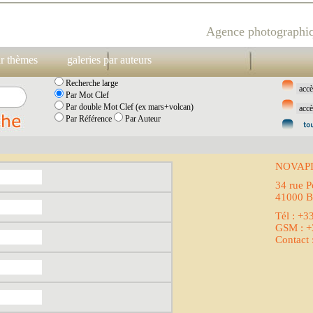
Agence photographiq
ar thèmes
galeries par auteurs
Recherche large
Par Mot Clef
Par double Mot Clef (ex mars+volcan)
Par Référence
Par Auteur
NOVAP
34 rue P
41000 B
Tél : +3
GSM : +
Contact 