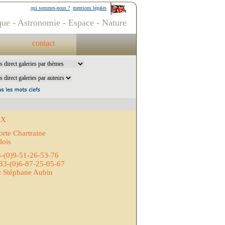
qui sommes-nous ?
mentions légales
ue - Astronomie - Espace - Nature
contact
IX
orte Chartraine
lois
3-(0)9-51-26-53-76
33-(0)6-87-25-05-67
: Stéphane Aubin