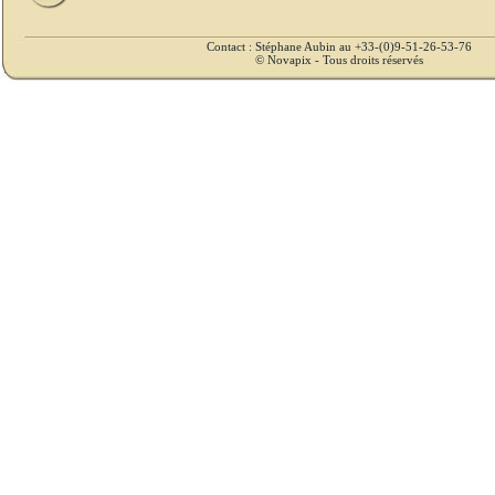
Contact : Stéphane Aubin au +33-(0)9-51-26-53-76
© Novapix - Tous droits réservés