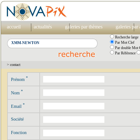
accueil
actualités
galeries par thèmes
galeries par
Recherche large
Par Mot Clef
Par double Mot C
Par Référence
> contact
*
Prénom
*
Nom
*
Email
Société
Fonction