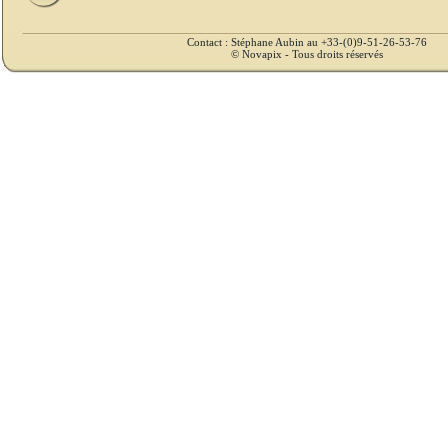
Contact : Stéphane Aubin au +33-(0)9-51-26-53-76
© Novapix - Tous droits réservés