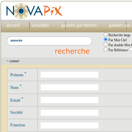
accueil
actualités
galeries par thèmes
galeries par
Recherche large
Par Mot Clef
Par double Mot C
Par Référence
> contact
*
Prénom
*
Nom
*
Email
Société
Fonction