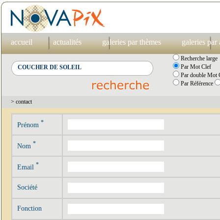
accueil
actualités
galeries par thèmes
galeries par
Recherche large
Par Mot Clef
Par double Mot C
Par Référence
> contact
*
Prénom
*
Nom
*
Email
Société
Fonction