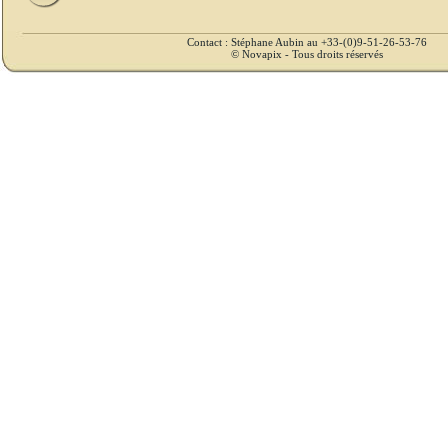
Contact : Stéphane Aubin au +33-(0)9-51-26-53-76
© Novapix - Tous droits réservés