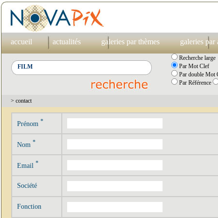
accueil
actualités
galeries par thèmes
galeries par
Recherche large
Par Mot Clef
Par double Mot C
Par Référence
> contact
*
Prénom
*
Nom
*
Email
Société
Fonction