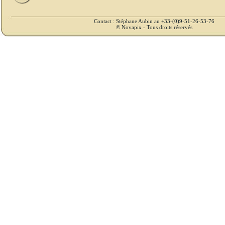
Contact : Stéphane Aubin au +33-(0)9-51-26-53-76
© Novapix - Tous droits réservés