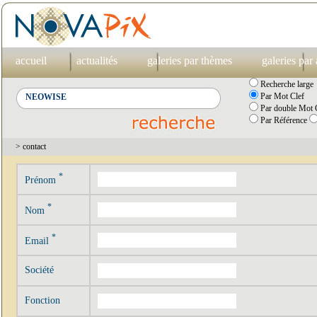
accueil
actualités
galeries par thèmes
galeries par
Recherche large
Par Mot Clef
Par double Mot C
Par Référence
> contact
*
Prénom
*
Nom
*
Email
Société
Fonction