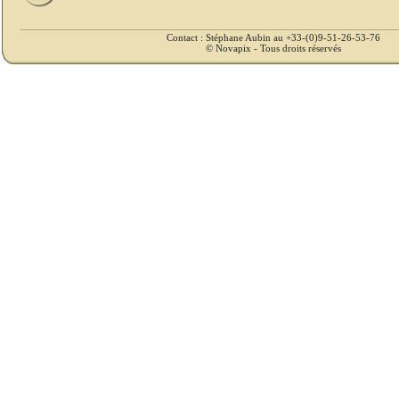
Contact : Stéphane Aubin au +33-(0)9-51-26-53-76
© Novapix - Tous droits réservés