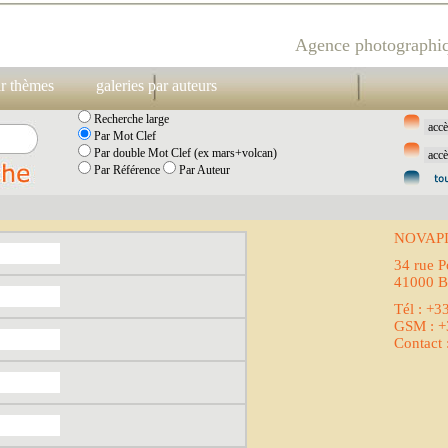
Agence photographiq
ar thèmes
galeries par auteurs
Recherche large
Par Mot Clef
Par double Mot Clef (ex mars+volcan)
Par Référence
Par Auteur
NOVAP
34 rue P
41000 B
Tél : +3
GSM : +
Contact 