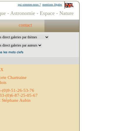
qui sommes-nous ?
mentions légales
ue - Astronomie - Espace - Nature
contact
IX
orte Chartraine
lois
3-(0)9-51-26-53-76
33-(0)6-87-25-05-67
: Stéphane Aubin