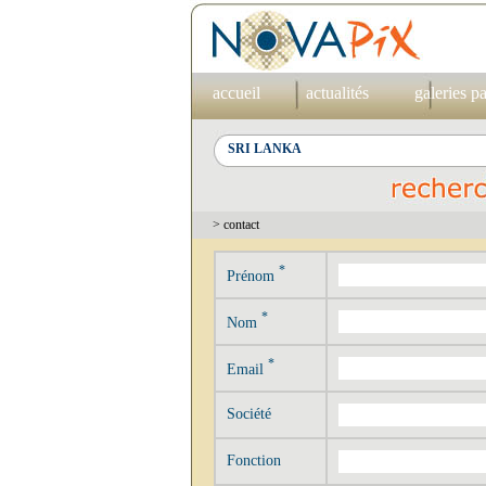
accueil
actualités
galeries p
> contact
*
Prénom
*
Nom
*
Email
Société
Fonction