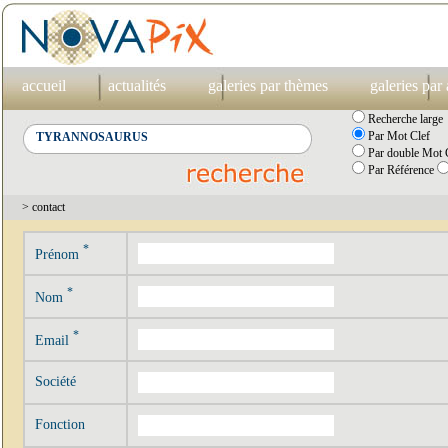
accueil
actualités
galeries par thèmes
galeries par
Recherche large
Par Mot Clef
Par double Mot C
Par Référence
> contact
*
Prénom
*
Nom
*
Email
Société
Fonction