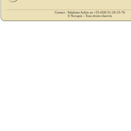
Contact : Stéphane Aubin au +33-(0)9-51-26-53-76
© Novapix - Tous droits réservés