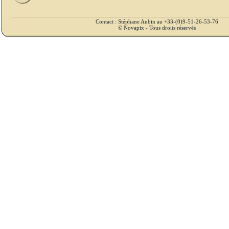
Contact : Stéphane Aubin au +33-(0)9-51-26-53-76
© Novapix - Tous droits réservés