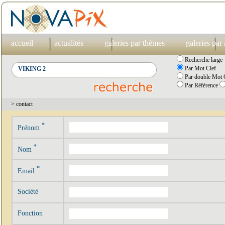
accueil
actualités
galeries par thèmes
galeries par
Recherche large
Par Mot Clef
Par double Mot C
Par Référence
> contact
*
Prénom
*
Nom
*
Email
Société
Fonction