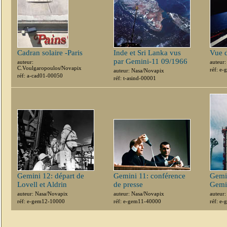
Cadran solaire -Paris
Inde et Sri Lanka vus
Vue 
par Gemini-11 09/1966
auteur:
auteur
C.Voulgaropoulos/Novapix
réf: e
auteur: Nasa/Novapix
réf: a-cad01-00050
réf: t-asind-00001
Gemini 12: départ de
Gemini 11: conférence
Gemin
Lovell et Aldrin
de presse
Gemi
auteur: Nasa/Novapix
auteur: Nasa/Novapix
auteur
réf: e-gem12-10000
réf: e-gem11-40000
réf: e