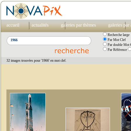
accueil
actualités
galeries par thèmes
galeries par
Recherche large
Par Mot Clef
Par double Mot C
Par Référence
32 images trouvées pour '1966' en mot clef.