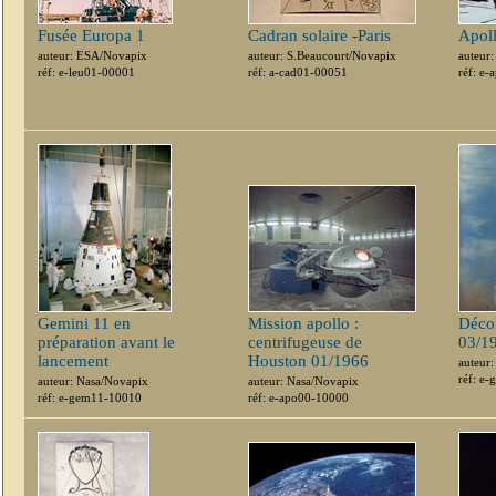
Fusée Europa 1
Cadran solaire -Paris
Apoll
auteur: ESA/Novapix
auteur: S.Beaucourt/Novapix
auteur
réf: e-leu01-00001
réf: a-cad01-00051
réf: e
Gemini 11 en
Mission apollo :
Décol
préparation avant le
centrifugeuse de
03/1
lancement
Houston 01/1966
auteur
réf: e
auteur: Nasa/Novapix
auteur: Nasa/Novapix
réf: e-gem11-10010
réf: e-apo00-10000