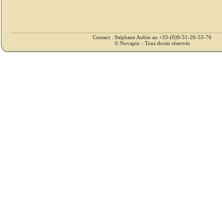
Contact : Stéphane Aubin au +33-(0)9-51-26-53-76
© Novapix - Tous droits réservés