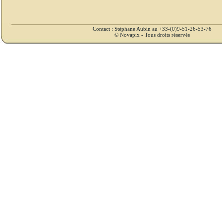
Contact : Stéphane Aubin au +33-(0)9-51-26-53-76
© Novapix - Tous droits réservés