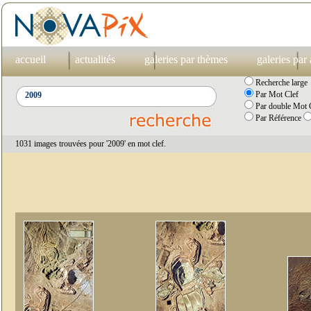
accueil
actualités
galeries par thèmes
galeries par
Recherche large
Par Mot Clef
Par double Mot C
Par Référence
1031 images trouvées pour '2009' en mot clef.