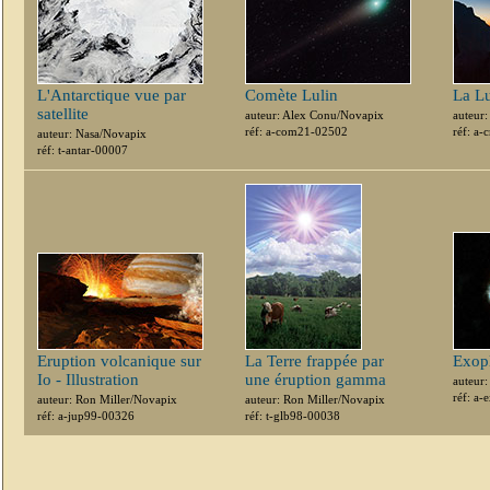
L'Antarctique vue par
Comète Lulin
La Lu
satellite
auteur: Alex Conu/Novapix
auteur
réf: a-com21-02502
réf: a
auteur: Nasa/Novapix
réf: t-antar-00007
Eruption volcanique sur
La Terre frappée par
Exop
Io - Illustration
une éruption gamma
auteur
réf: a
auteur: Ron Miller/Novapix
auteur: Ron Miller/Novapix
réf: a-jup99-00326
réf: t-glb98-00038