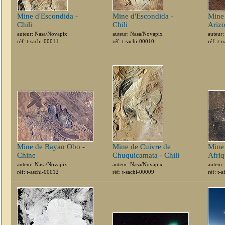
Mine d'Escondida -
Mine d'Escondida -
Mine
Chili
Chili
Ariz
auteur: Nasa/Novapix
auteur: Nasa/Novapix
auteur
réf: t-sachi-00011
réf: t-sachi-00010
réf: t-
Mine de Bayan Obo -
Mine de Cuivre de
Mine 
Chine
Chuquicamata - Chili
Afri
auteur: Nasa/Novapix
auteur: Nasa/Novapix
auteur
réf: t-aschi-00012
réf: t-sachi-00009
réf: t-