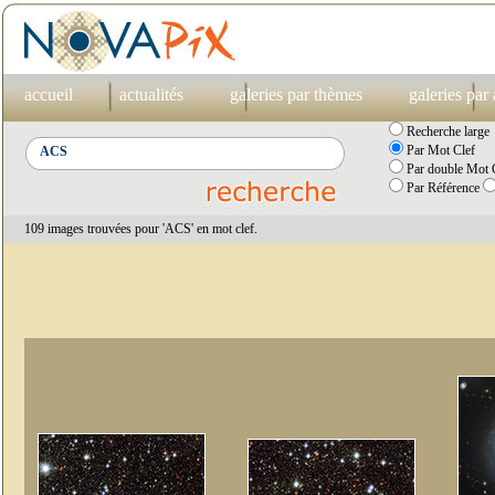
accueil
actualités
galeries par thèmes
galeries par
Recherche large
Par Mot Clef
Par double Mot C
Par Référence
109 images trouvées pour 'ACS' en mot clef.