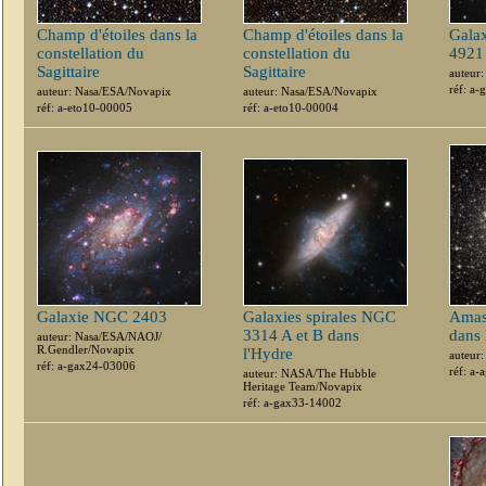
Champ d'étoiles dans la
Champ d'étoiles dans la
Galax
constellation du
constellation du
4921
Sagittaire
Sagittaire
auteur
réf: a
auteur: Nasa/ESA/Novapix
auteur: Nasa/ESA/Novapix
réf: a-eto10-00005
réf: a-eto10-00004
Galaxie NGC 2403
Galaxies spirales NGC
Amas
3314 A et B dans
dans 
auteur: Nasa/ESA/NAOJ/
R.Gendler/Novapix
l'Hydre
auteur
réf: a-gax24-03006
réf: a
auteur: NASA/The Hubble
Heritage Team/Novapix
réf: a-gax33-14002