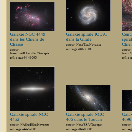
Galaxie NGC 4449
Galaxie spirale IC 391
Centr
dans les Chiens de
dans la Girafe
spira
Chasse
Chien
auteur: Nasa/Esa/Novapix
réf: a-gax80-39101
auteur:
auteur:
Nasa/Esa/R.Gendler/Novapix
team/N
réf: a-gax44-49003
réf: a
Galaxie spirale NGC
Galaxie spirale NGC
Galax
4452
406 dans le Toucan
4696 
auteur: NASA/ESA/Novapix
auteur: Nasa/ESA/Novapix
auteur
réf: a-gax44-52001
réf: a-gax04-06001
réf: a