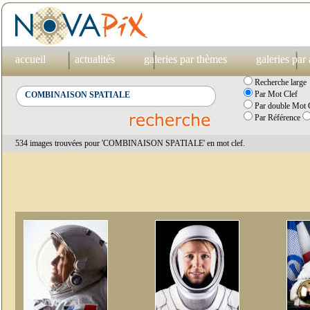
accueil
actualités
galeries par thèmes
galeries par
Recherche large
Par Mot Clef
Par double Mot C
Par Référence
534 images trouvées pour 'COMBINAISON SPATIALE' en mot clef.