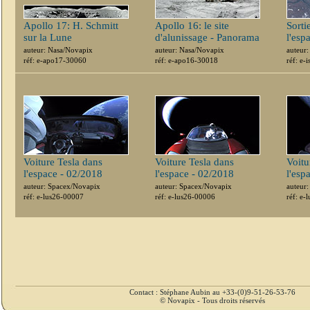
Apollo 17: H. Schmitt
Apollo 16: le site
Sorti
sur la Lune
d'alunissage - Panorama
l'esp
auteur: Nasa/Novapix
auteur: Nasa/Novapix
auteur
réf: e-apo17-30060
réf: e-apo16-30018
réf: e-
Voiture Tesla dans
Voiture Tesla dans
Voitu
l'espace - 02/2018
l'espace - 02/2018
l'esp
auteur: Spacex/Novapix
auteur: Spacex/Novapix
auteur
réf: e-lus26-00007
réf: e-lus26-00006
réf: e-
Contact : Stéphane Aubin au +33-(0)9-51-26-53-76
© Novapix - Tous droits réservés