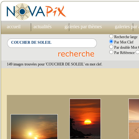
accueil
actualités
galeries par thèmes
galeries par
Recherche large
Par Mot Clef
Par double Mot C
Par Référence
149 images trouvées pour 'COUCHER DE SOLEIL' en mot clef.