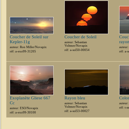
Coucher de Soleil sur
Coucher de Soleil
Couch
Kepler-11g
rayon
auteur: Sebastian
Voltmer/Novapix
auteur: Ron Miller/Novapix
auteur:
réf: a-sol50-00054
réf: a-exo99-31205
réf: a-
Exoplanète Gliese 667
Rayon bleu
Colon
Cc
auteur: Sebastian
auteur
Voltmer/Novapix
réf: t
auteur: ESO/Novapix
réf: a-sol53-00027
réf: a-exo99-30100