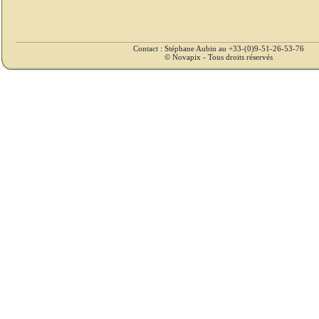
Contact : Stéphane Aubin au +33-(0)9-51-26-53-76
© Novapix - Tous droits réservés