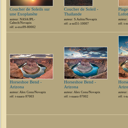
Coucher de Soleils sur
Coucher de Soleil -
Plage
une Exoplanète
Thaïlande
Lofo
auteur: NASA/JPL-
auteur: S.Aubin/Novapix
auteur
Caltech/Novapix
réf: a-sol51-10007
réf: t-
réf: a-exo99-80002
Horseshoe Bend -
Horseshoe Bend -
Hors
Arizona
Arizona
Ariz
auteur: Alex Conu/Novapix
auteur: Alex Conu/Novapix
auteur
réf: t-naarz-97003
réf: t-naarz-97002
réf: t-