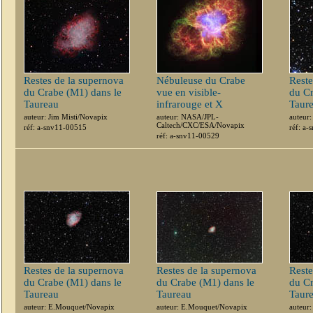
Restes de la supernova
Nébuleuse du Crabe
Reste
du Crabe (M1) dans le
vue en visible-
du Cr
Taureau
infrarouge et X
Taur
auteur: Jim Misti/Novapix
auteur: NASA/JPL-
auteur
Caltech/CXC/ESA/Novapix
réf: a-snv11-00515
réf: a
réf: a-snv11-00529
Restes de la supernova
Restes de la supernova
Reste
du Crabe (M1) dans le
du Crabe (M1) dans le
du Cr
Taureau
Taureau
Taur
auteur: E.Mouquet/Novapix
auteur: E.Mouquet/Novapix
auteur