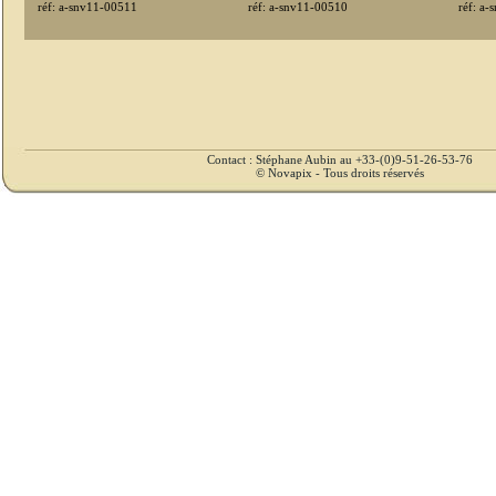
réf: a-snv11-00511
réf: a-snv11-00510
réf: a
Contact : Stéphane Aubin au +33-(0)9-51-26-53-76
© Novapix - Tous droits réservés