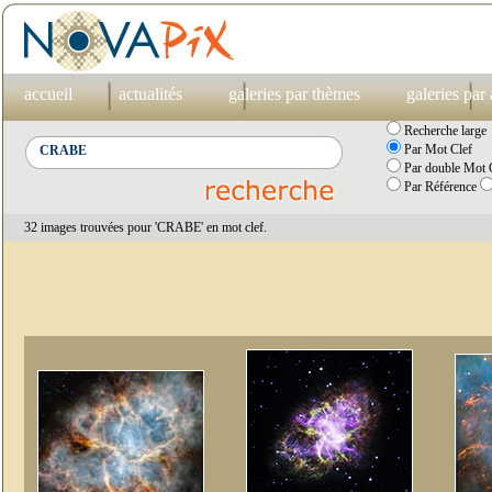
accueil
actualités
galeries par thèmes
galeries par
Recherche large
Par Mot Clef
Par double Mot C
Par Référence
32 images trouvées pour 'CRABE' en mot clef.