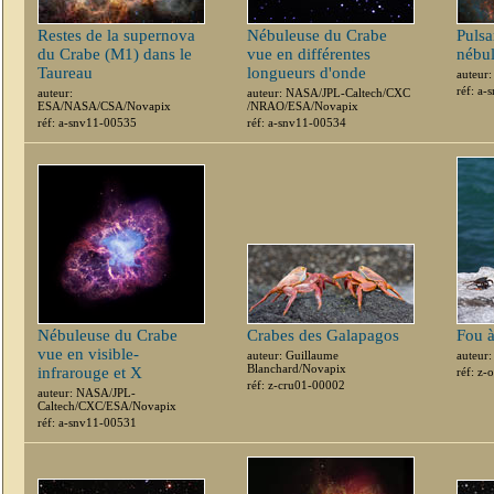
Restes de la supernova
Nébuleuse du Crabe
Pulsa
du Crabe (M1) dans le
vue en différentes
nébu
Taureau
longueurs d'onde
auteur
réf: a
auteur:
auteur: NASA/JPL-Caltech/CXC
ESA/NASA/CSA/Novapix
/NRAO/ESA/Novapix
réf: a-snv11-00535
réf: a-snv11-00534
Nébuleuse du Crabe
Crabes des Galapagos
Fou à
vue en visible-
auteur: Guillaume
auteur:
Blanchard/Novapix
infrarouge et X
réf: z
réf: z-cru01-00002
auteur: NASA/JPL-
Caltech/CXC/ESA/Novapix
réf: a-snv11-00531