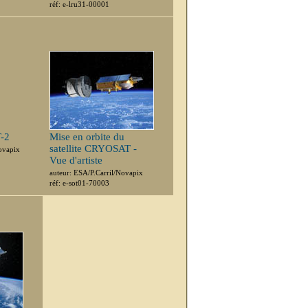
réf: e-lru31-00001
T-2
Mise en orbite du
satellite CRYOSAT -
ovapix
Vue d'artiste
auteur: ESA/P.Carril/Novapix
réf: e-sot01-70003