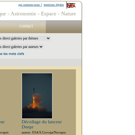
qui sommes-nous ?
mentions légales
ue - Astronomie - Espace - Nature
contact
eur
Décollage du lanceur
Dnepr
ovapix
auteur: ESA/S.Corvaja/Novapix