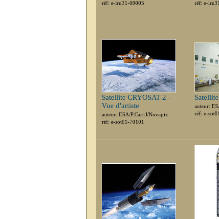
réf: e-lru31-00005
réf: e-lru
Satellite CRYOSAT-2 -
Satelli
Vue d'artiste
auteur: E
réf: e-sot
auteur: ESA/P.Carril/Novapix
réf: e-sot01-70101