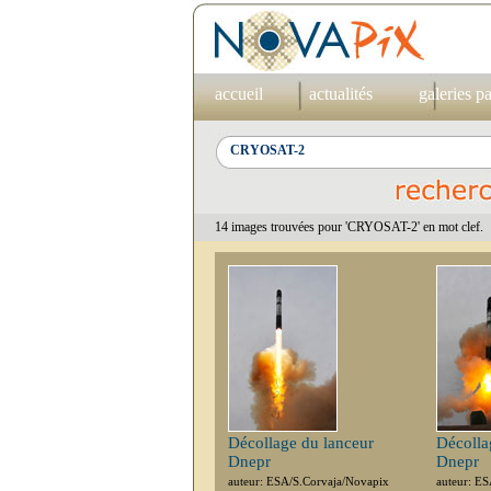
accueil
actualités
galeries p
14 images trouvées pour 'CRYOSAT-2' en mot clef.
Décollage du lanceur
Décolla
Dnepr
Dnepr
auteur: ESA/S.Corvaja/Novapix
auteur: E