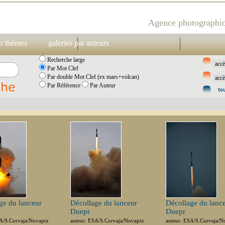
Agence photographiq
ar thèmes
galeries par auteurs
Recherche large
Par Mot Clef
Par double Mot Clef (ex mars+volcan)
Par Référence
Par Auteur
ge du lanceur
Décollage du lanceur
Décollage du lanc
Dnepr
Dnepr
SA/S.Corvaja/Novapix
auteur: ESA/S.Corvaja/Novapix
auteur: ESA/S.Corvaja/N