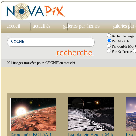
accueil
actualités
galeries par thèmes
galeries par
Recherche large
Par Mot Clef
Par double Mot C
Par Référence
204 images trouvées pour 'CYGNE' en mot clef.
Exoplanète KOI-5AB
Exoplanète Kepler-64 b
Exop