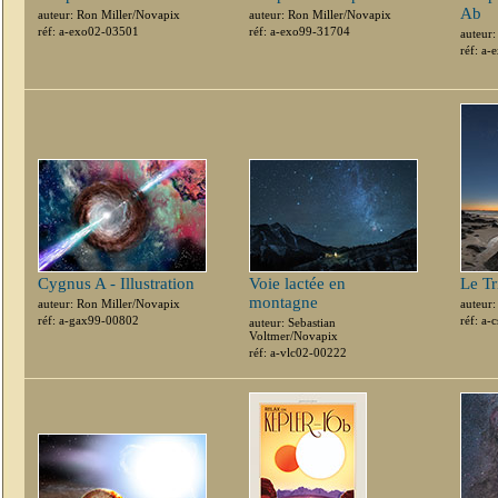
Ab
auteur: Ron Miller/Novapix
auteur: Ron Miller/Novapix
réf: a-exo02-03501
réf: a-exo99-31704
auteur
réf: a
Cygnus A - Illustration
Voie lactée en
Le Tr
montagne
auteur: Ron Miller/Novapix
auteur
réf: a-gax99-00802
réf: a-
auteur: Sebastian
Voltmer/Novapix
réf: a-vlc02-00222