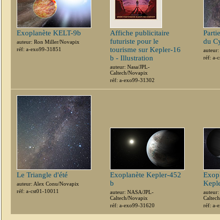
Exoplanète KELT-9b
Affiche publicitaire
Parti
futuriste pour le
du C
auteur: Ron Miller/Novapix
tourisme sur Kepler-16
réf: a-exo99-31851
auteur
b - Illustration
réf: a-
auteur: Nasa/JPL-
Caltech/Novapix
réf: a-exo99-31302
Le Triangle d'été
Exoplanète Kepler-452
Exopl
b
Kepl
auteur: Alex Conu/Novapix
réf: a-cst01-10011
auteur: NASA/JPL-
auteur
Caltech/Novapix
Caltec
réf: a-exo99-31620
réf: a