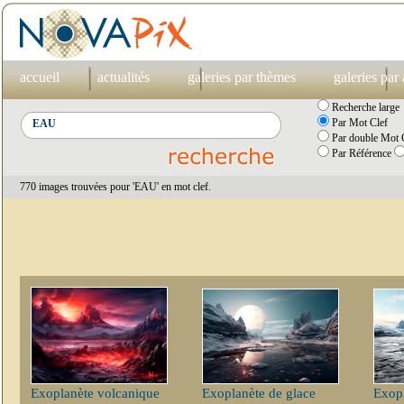
accueil
actualités
galeries par thèmes
galeries par
Recherche large
Par Mot Clef
Par double Mot C
Par Référence
770 images trouvées pour 'EAU' en mot clef.
Exoplanète volcanique
Exoplanète de glace
Exopl