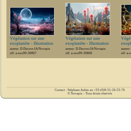
Végétation sur une
Végétation sur une
Végét
exoplanète - Illustration
exoplanète - Illustration
exopl
auteur: D.Ducros-IA/Novapix
auteur: D.Ducros-IA/Novapix
auteur
réf: a-exo99-30807
réf: a-exo99-30806
réf: a
Contact : Stéphane Aubin au +33-(0)9-51-26-53-76
© Novapix - Tous droits réservés