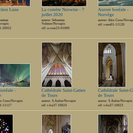
tion Lune
La comète Neowise - 7
Aurore boréale -
juillet 2020
Norvège
bastian
auteur: Sebastian
auteur: Alex Conu/Novap
ovapix
Voltmer/Novapix
réf: t-met01-11120
01-20052
réf: a-com23-01000
boréale -
Cathédrale Saint-Gatien
Cathédrale Saint-G
e
de Tours
de Tours
lex Conu/Novapix
auteur: S.Aubin/Novapix
auteur: S.Aubin/Novapix
01-11117
réf: t-fra37-10024
réf: t-fra37-10023