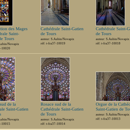
tion des Mages
Cathédrale Saint-Gatien
Cathédrale Saint-G
rale Saint-
de Tours
de Tours
de Tours
auteur: S.Aubin/Novapix
auteur: S.Aubin/Novapix
réf: t-fra37-10019
réf: t-fra37-10018
.Aubin/Novapix
37-10020
sud de la
Rosace sud de la
Orgue de la Cathéd
ale Saint-Gatien
Cathédrale Saint-Gatien
Saint-Gatien de To
s
de Tours
auteur: S.Aubin/Novapix
réf: t-fra37-10013
.Aubin/Novapix
auteur: S.Aubin/Novapix
37-10015
réf: t-fra37-10014