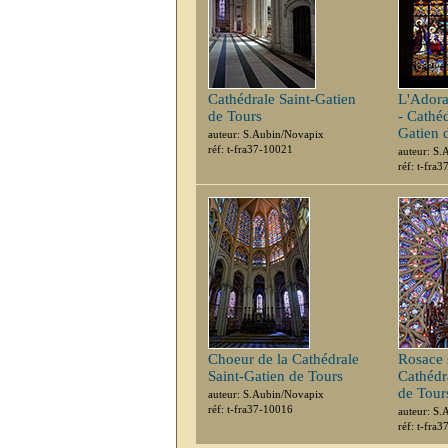
Cathédrale Saint-Gatien
L'Adora
de Tours
- Cathéd
Gatien 
auteur: S.Aubin/Novapix
réf: t-fra37-10021
auteur: S
réf: t-fra
Choeur de la Cathédrale
Rosace 
Saint-Gatien de Tours
Cathédr
de Tour
auteur: S.Aubin/Novapix
réf: t-fra37-10016
auteur: S
réf: t-fra