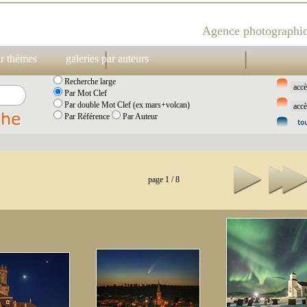
Agence photographiq
ar thèmes
galeries par auteurs
Recherche large
Par Mot Clef
Par double Mot Clef (ex mars+volcan)
Par Référence
Par Auteur
page 1 / 8