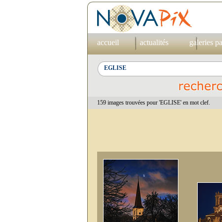
accueil
actualités
galeries p
159 images trouvées pour 'EGLISE' en mot clef.