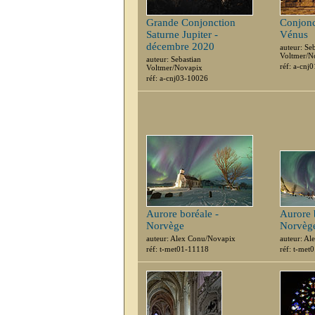
Grande Conjonction
Conjonc
Saturne Jupiter -
Vénus
décembre 2020
auteur: Se
Voltmer/N
auteur: Sebastian
réf: a-cnj
Voltmer/Novapix
réf: a-cnj03-10026
Aurore boréale -
Aurore 
Norvège
Norvèg
auteur: Alex Conu/Novapix
auteur: A
réf: t-met01-11118
réf: t-met