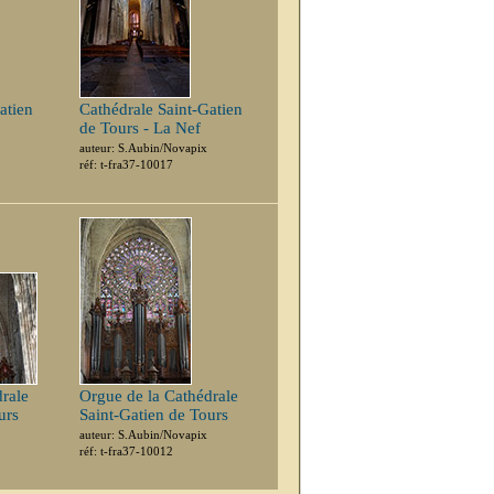
atien
Cathédrale Saint-Gatien
de Tours - La Nef
auteur: S.Aubin/Novapix
réf: t-fra37-10017
rale
Orgue de la Cathédrale
urs
Saint-Gatien de Tours
auteur: S.Aubin/Novapix
réf: t-fra37-10012