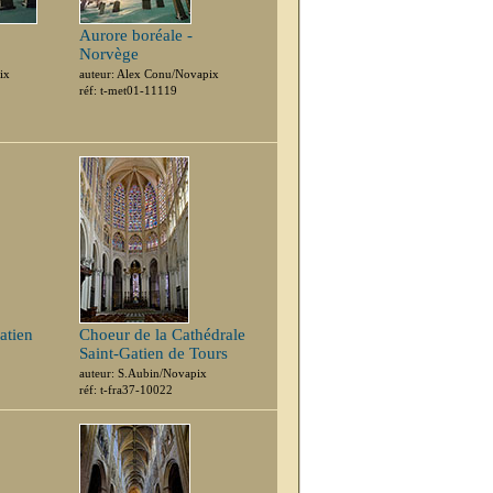
Aurore boréale -
Norvège
ix
auteur: Alex Conu/Novapix
réf: t-met01-11119
atien
Choeur de la Cathédrale
Saint-Gatien de Tours
auteur: S.Aubin/Novapix
réf: t-fra37-10022