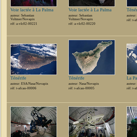
Voie lactée à La Palma
Voie lactée à La Palma
Ténér
auteur: Sebastian
auteur: Sebastian
auteur
Voltmer/Novapix
Voltmer/Novapix
réf: t-
réf: a-vlc02-00221
réf: a-vlc02-00220
Ténérife
Ténérife
La Pa
auteur: ESA/Nasa/Novapix
auteur: Nasa/Novapix
auteur
réf: t-afcan-00006
réf: t-afcan-00005
réf: t-