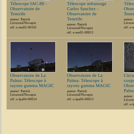
Télescope IAC-80 -
Télescope infrarouge
Téle
Observatoire de
Carlos Sanchez -
Obser
Tenerife
Observatoire de
Tener
Tenerife
auteur: Patrick
auteur:
Lécureuil/Novapix
Lécure
auteur: Patrick
réf: o-ten02-00101
réf: o
Lécureuil/Novapix
réf: o-ten01-00011
Observatoire de La
Observatoire de La
Circu
Palma: Télescope à
Palma: Télescope à
coupo
rayons gamma MAGIC
rayons gamma MAGIC
Obser
Palm
auteur: Patrick
auteur: Patrick
Lécureuil/Novapix
Lécureuil/Novapix
auteur:
réf: o-lpa04-00014
réf: o-lpa04-00013
Lécure
réf: o