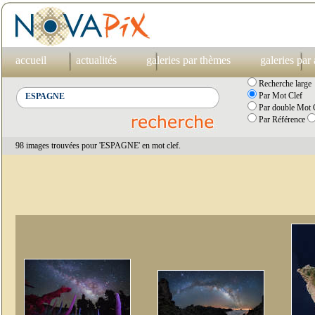
accueil
actualités
galeries par thèmes
galeries par
Recherche large
Par Mot Clef
Par double Mot C
Par Référence
98 images trouvées pour 'ESPAGNE' en mot clef.