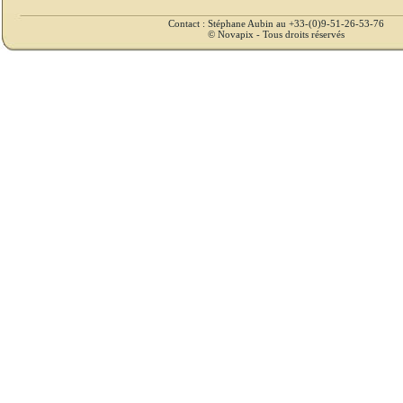
Contact : Stéphane Aubin au +33-(0)9-51-26-53-76
© Novapix - Tous droits réservés