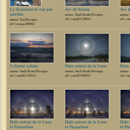
La Scandinavie vue par
Arc de brume
Arc 
satellite
auteur: Sauli Koski/Novapix
auteur:
réf: t-met03-30014
réf: t
auteur: Esa/Novapix
réf: t-eusue-00002
Colonne solaire
Halo autour de la Lune
Halo 
auteur: Sauli Koski/Novapix
auteur: Sauli Koski/Novapix
auteur:
réf: t-met03-35013
réf: t-met03-80015
réf: t
Halo autour de la Lune
Halo autour de la Lune
Halo 
et Paraselene
et Paraselene
et Pa