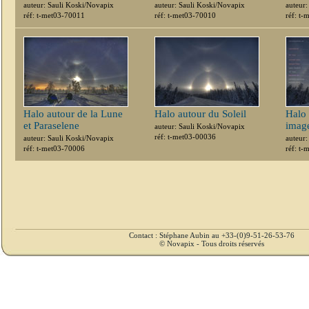
auteur: Sauli Koski/Novapix
auteur: Sauli Koski/Novapix
auteur:
réf: t-met03-70011
réf: t-met03-70010
réf: t
Halo autour de la Lune
Halo autour du Soleil
Halo 
et Paraselene
imag
auteur: Sauli Koski/Novapix
réf: t-met03-00036
auteur: Sauli Koski/Novapix
auteur:
réf: t-met03-70006
réf: t
Contact : Stéphane Aubin au +33-(0)9-51-26-53-76
© Novapix - Tous droits réservés