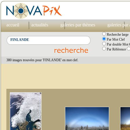
accueil
actualités
galeries par thèmes
galeries par
Recherche large
Par Mot Clef
Par double Mot C
Par Référence
380 images trouvées pour 'FINLANDE' en mot clef.