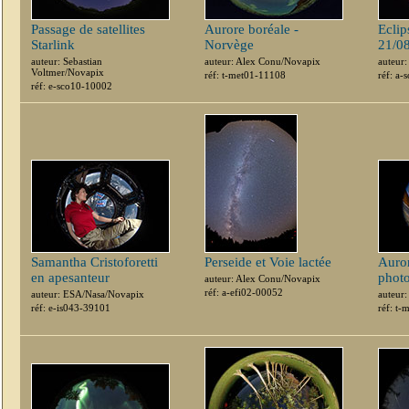
Passage de satellites
Aurore boréale -
Eclip
Starlink
Norvège
21/0
auteur: Sebastian
auteur: Alex Conu/Novapix
auteur
Voltmer/Novapix
réf: t-met01-11108
réf: a-
réf: e-sco10-10002
Samantha Cristoforetti
Perseide et Voie lactée
Auror
en apesanteur
phot
auteur: Alex Conu/Novapix
réf: a-efi02-00052
auteur: ESA/Nasa/Novapix
auteur
réf: e-is043-39101
réf: t