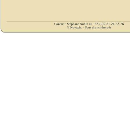
Contact : Stéphane Aubin au +33-(0)9-51-26-53-76
© Novapix - Tous droits réservés