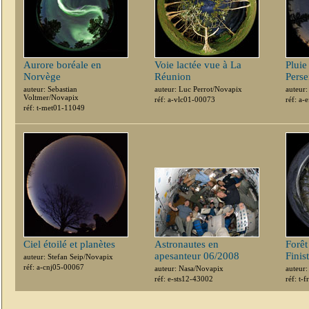
Aurore boréale en
Voie lactée vue à La
Pluie 
Norvège
Réunion
Perse
auteur: Sebastian
auteur: Luc Perrot/Novapix
auteur
Voltmer/Novapix
réf: a-vlc01-00073
réf: a-
réf: t-met01-11049
Ciel étoilé et planètes
Astronautes en
Forêt
apesanteur 06/2008
Finis
auteur: Stefan Seip/Novapix
réf: a-cnj05-00067
auteur: Nasa/Novapix
auteur
réf: e-sts12-43002
réf: t-