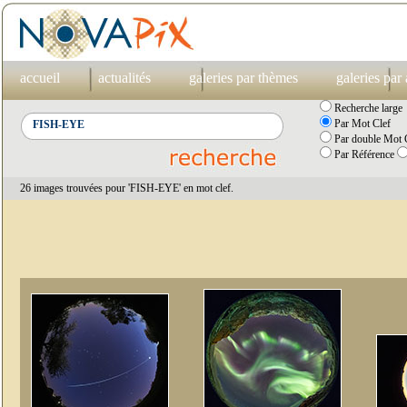
accueil
actualités
galeries par thèmes
galeries par
Recherche large
Par Mot Clef
Par double Mot C
Par Référence
26 images trouvées pour 'FISH-EYE' en mot clef.