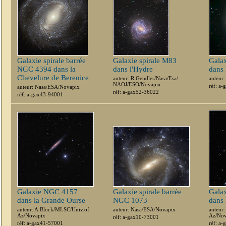
Galaxie spirale barrée
Galaxie spirale M83
Galax
NGC 4394 dans la
dans l'Hydre
dans 
Chevelure de Berenice
auteur: R.Gendler/Nasa/Esa/
auteur
NAOJ/ESO/Novapix
réf: a
auteur: Nasa/ESA/Novapix
réf: a-gax52-36022
réf: a-gax43-94001
Galaxie NGC 4157
Galaxie spirale barrée
Gala
dans la Grande Ourse
NGC 1073
dans 
auteur: A.Block/MLSC/Univ.of
auteur: Nasa/ESA/Novapix
auteur
Az/Novapix
Az/Nov
réf: a-gax10-73001
réf: a-gax41-57001
réf: a