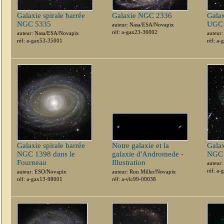
Galaxie spirale barrée
Galaxie NGC 2336
Galax
NGC 5335
UGC 
auteur: Nasa/ESA/Novapix
réf: a-gax23-36002
auteur: Nasa/ESA/Novapix
auteur
réf: a-gax53-35001
réf: a
Galaxie spirale barrée
Notre galaxie et la
Galax
NGC 1398 dans le
galaxie d'Andromede -
NGC 
Fourneau
Illustration
auteur
réf: a
auteur: ESO/Novapix
auteur: Ron Miller/Novapix
réf: a-gax13-98001
réf: a-vlc99-00038