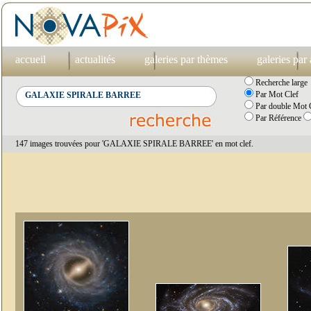
accueil
actualités
galeries par thèmes
galeries par
Recherche large
Par Mot Clef
Par double Mot C
Par Référence
147 images trouvées pour 'GALAXIE SPIRALE BARREE' en mot clef.