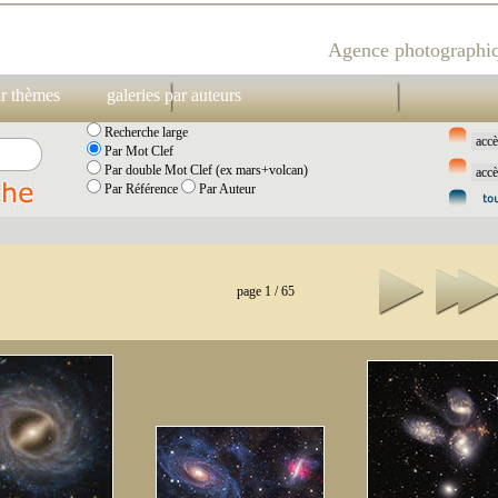
Agence photographiq
ar thèmes
galeries par auteurs
Recherche large
Par Mot Clef
Par double Mot Clef (ex mars+volcan)
Par Référence
Par Auteur
page 1 / 65