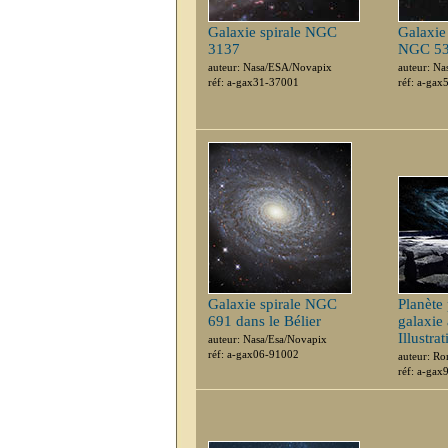
Galaxie spirale NGC
Galaxie 
3137
NGC 5
auteur: Nasa/ESA/Novapix
auteur: N
réf: a-gax31-37001
réf: a-ga
Galaxie spirale NGC
Planète
691 dans le Bélier
galaxie 
Illustra
auteur: Nasa/Esa/Novapix
réf: a-gax06-91002
auteur: Ro
réf: a-ga