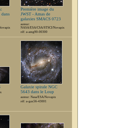
s:
Première image du
n dans
JWST - Amas de
galaxies SMACS 0723
auteur:
Novapix
NASA/ESA/CSA/STSCI/Novapix
réf: a-amg90-00300
6
Galaxie spirale NGC
5643 dans le Loup
ix
auteur: Nasa/ESA/Novapix
réf: a-gax56-43001