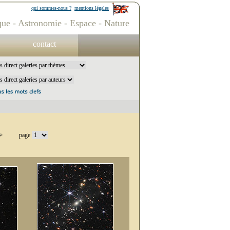
qui sommes-nous ?
mentions légales
ue - Astronomie - Espace - Nature
contact
page