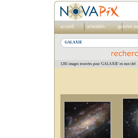
accueil
actualités
galeries p
1281 images trouvées pour 'GALAXIE' en mot clef.