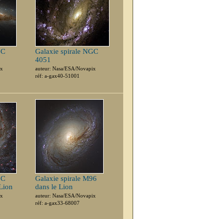
GC
Galaxie spirale NGC
4051
ix
auteur: Nasa/ESA/Novapix
réf: a-gax40-51001
GC
Galaxie spirale M96
 Lion
dans le Lion
ix
auteur: Nasa/ESA/Novapix
réf: a-gax33-68007