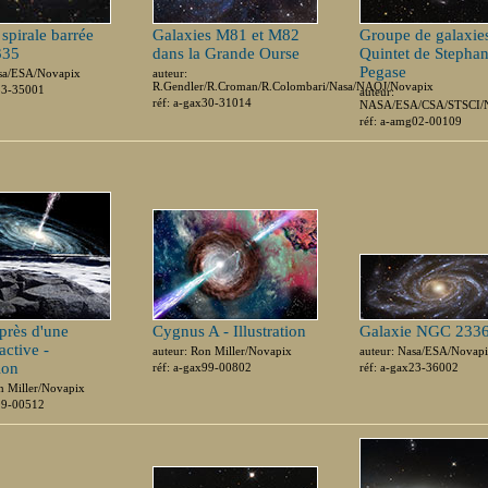
spirale barrée
Galaxies M81 et M82
Groupe de galaxie
335
dans la Grande Ourse
Quintet de Stepha
Pegase
asa/ESA/Novapix
auteur:
R.Gendler/R.Croman/R.Colombari/Nasa/NAOJ/Novapix
x53-35001
auteur:
réf: a-gax30-31014
NASA/ESA/CSA/STSCI/
réf: a-amg02-00109
 près d'une
Cygnus A - Illustration
Galaxie NGC 233
active -
auteur: Ron Miller/Novapix
auteur: Nasa/ESA/Novap
tion
réf: a-gax99-00802
réf: a-gax23-36002
n Miller/Novapix
x99-00512