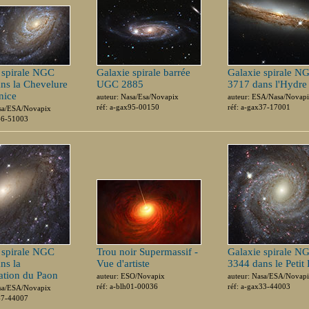
 spirale NGC
Galaxie spirale barrée
Galaxie spirale N
ns la Chevelure
UGC 2885
3717 dans l'Hydre
nice
auteur: Nasa/Esa/Novapix
auteur: ESA/Nasa/Novap
réf: a-gax95-00150
réf: a-gax37-17001
asa/ESA/Novapix
x46-51003
 spirale NGC
Trou noir Supermassif -
Galaxie spirale N
ns la
Vue d'artiste
3344 dans le Petit
lation du Paon
auteur: ESO/Novapix
auteur: Nasa/ESA/Novap
réf: a-blh01-00036
réf: a-gax33-44003
asa/ESA/Novapix
x67-44007