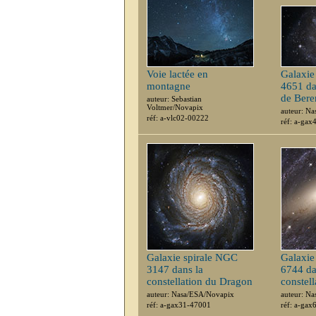
Voie lactée en
Galaxie
montagne
4651 da
de Bere
auteur: Sebastian
Voltmer/Novapix
auteur: N
réf: a-vlc02-00222
réf: a-ga
Galaxie spirale NGC
Galaxie
3147 dans la
6744 da
constellation du Dragon
constel
auteur: Nasa/ESA/Novapix
auteur: N
réf: a-gax31-47001
réf: a-ga