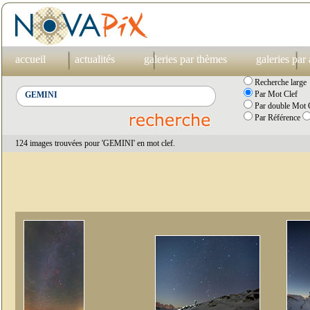
accueil
actualités
galeries par thèmes
galeries par
Recherche large
Par Mot Clef
Par double Mot C
Par Référence
124 images trouvées pour 'GEMINI' en mot clef.