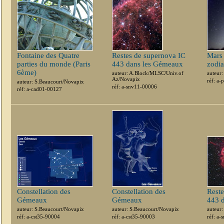
Fontaine des Quatre
Restes de supernova IC
Mars 
parties du monde (Paris
443 dans les Gémeaux
zodia
6ème)
auteur: A.Block/MLSC/Univ.of
auteur:
Az/Novapix
réf: a
auteur: S.Beaucourt/Novapix
réf: a-snv11-00006
réf: a-cad01-00127
Constellation des
Constellation des
Reste
Gémeaux
Gémeaux
443 
auteur: S.Beaucourt/Novapix
auteur: S.Beaucourt/Novapix
auteur:
réf: a-cst35-90004
réf: a-cst35-90003
réf: a