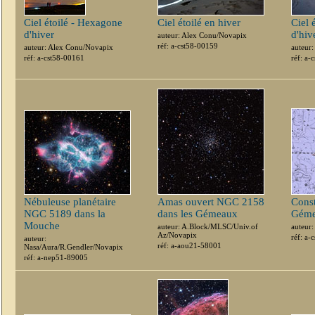
Ciel étoilé - Hexagone
Ciel étoilé en hiver
Ciel 
d'hiver
d'hiv
auteur: Alex Conu/Novapix
réf: a-cst58-00159
auteur: Alex Conu/Novapix
auteur
réf: a-cst58-00161
réf: a-
Nébuleuse planétaire
Amas ouvert NGC 2158
Const
NGC 5189 dans la
dans les Gémeaux
Gém
Mouche
auteur: A.Block/MLSC/Univ.of
auteur
Az/Novapix
réf: a-
auteur:
réf: a-aou21-58001
Nasa/Aura/R.Gendler/Novapix
réf: a-nep51-89005